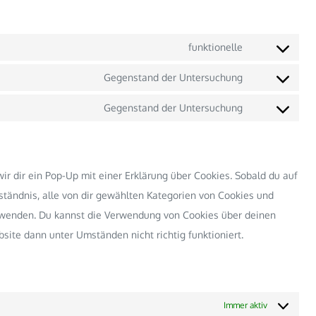
funktionelle
Consent
to
Gegenstand der Untersuchung
Consent
service
to
Gegenstand der Untersuchung
wordpress
Consent
service
to
google-
service
fonts
r dir ein Pop-Up mit einer Erklärung über Cookies. Sobald du auf
sonstiges
rständnis, alle von dir gewählten Kategorien von Cookies und
erwenden. Du kannst die Verwendung von Cookies über deinen
site dann unter Umständen nicht richtig funktioniert.
Immer aktiv